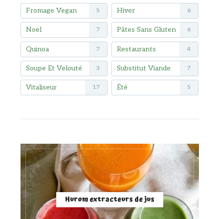
Fromage Vegan
Hiver
5
6
Noël
Pâtes Sans Gluten
7
6
Quinoa
Restaurants
7
4
Soupe Et Velouté
Substitut Viande
3
7
Vitaliseur
Été
17
5
Hurom extracteurs de jus