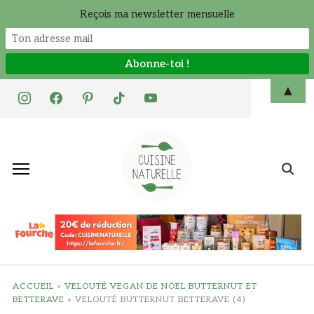
Reçois ma newsletter mensuelle
Skip
▲
instagram
facebook
pinterest
tiktok
youtube
to
content
Search
for:
ACCUEIL
»
VELOUTÉ VEGAN DE NOËL BUTTERNUT ET
BETTERAVE
»
VELOUTÉ BUTTERNUT BETTERAVE (4)