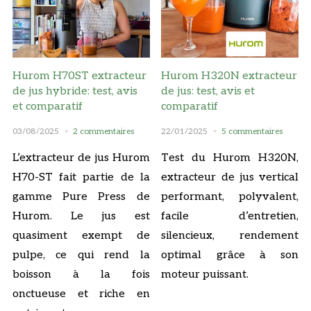
Hurom H70ST extracteur
Hurom H320N extracteur
de jus hybride: test, avis
de jus: test, avis et
et comparatif
comparatif
03/08/2025
2 commentaires
22/01/2025
5 commentaires
L’extracteur de jus Hurom
Test du Hurom H320N,
H70-ST fait partie de la
extracteur de jus vertical
gamme Pure Press de
performant, polyvalent,
Hurom. Le jus est
facile d’entretien,
quasiment exempt de
silencieux, rendement
pulpe, ce qui rend la
optimal grâce à son
boisson à la fois
moteur puissant.
onctueuse et riche en