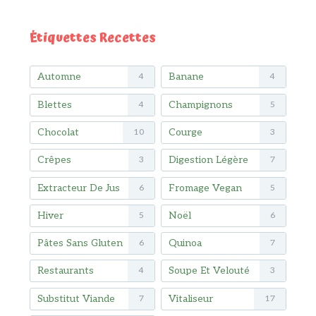
Étiquettes Recettes
Automne
Banane
4
4
Blettes
Champignons
4
5
Chocolat
Courge
10
3
Crêpes
Digestion Légère
3
7
Extracteur De Jus
Fromage Vegan
6
5
Hiver
Noël
5
6
Pâtes Sans Gluten
Quinoa
6
7
Restaurants
Soupe Et Velouté
4
3
Substitut Viande
Vitaliseur
7
17