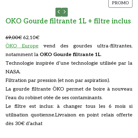
P
PROMO
R
O
OKO Gourde filtrante 1L + filtre inclus
D
U
L
L
69,00
€
62,10
€
I
T
e
e
ÖKO Europe
vend des gourdes ultra-filtrantes,
E
p
p
notamment la
OKO Gourde filtrante 1L
.
N
r
r
Technologie inspirée d’une technologie utilisée par la
P
i
i
NASA.
R
x
x
Filtration par pression (et non par aspiration).
O
i
a
M
La gourde filtrante ÖKO permet de boire à nouveau
O
n
c
l’eau du robinet otée de ses contaminants.
T
i
t
Le filtre est inclus: à changer tous les 6 mois si
I
t
u
utilisation quotienne.Livraison en point relais offerte
O
i
e
N
dès 30€ d’achat
a
l
l
e