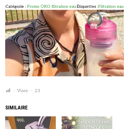
6
7
Catégorie :
Promo ÖKO filtration eau
Étiquettes :
Filtration eau
3
0
,
€
0
.
0
€
.
Vues:
23
SIMILAIRE