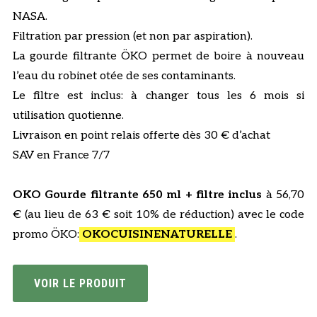
i
i
O
NASA.
M
x
x
Filtration par pression (et non par aspiration).
O
i
a
La gourde filtrante ÖKO permet de boire à nouveau
T
n
c
l’eau du robinet otée de ses contaminants.
I
i
t
Le filtre est inclus: à changer tous les 6 mois si
O
t
u
N
utilisation quotienne.
i
e
Livraison en point relais offerte dès 30 € d’achat
a
l
SAV en France 7/7
l
e
é
s
OKO Gourde filtrante 650 ml + filtre inclus
à 56,70
t
t
€ (au lieu de 63 € soit 10% de réduction) avec le code
a
promo ÖKO:
OKOCUISINENATURELLE
.
i
:
t
5
6
VOIR LE PRODUIT
:
,