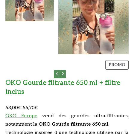
P
PROMO
R
O
OKO Gourde filtrante 650 ml + filtre
D
inclus
U
I
T
L
L
63,00
€
56,70
€
E
e
e
ÖKO Europe
vend des gourdes ultra-filtrantes,
N
p
p
notamment la
OKO Gourde filtrante 650 ml
.
P
r
r
Technologie inspirée d’une technologie utilisée par la
R