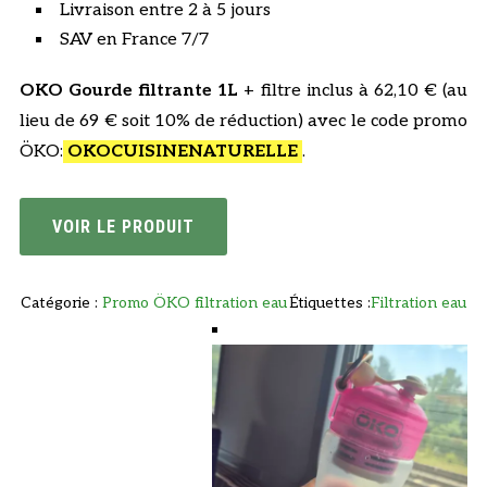
Livraison entre 2 à 5 jours
é
s
SAV en France 7/7
t
t
a
OKO Gourde filtrante 1L
+ filtre inclus à 62,10 € (au
i
:
lieu de 69 € soit 10% de réduction) avec le code promo
t
6
ÖKO:
OKOCUISINENATURELLE
.
2
:
,
VOIR LE PRODUIT
6
1
9
0
,
€
Catégorie :
Promo ÖKO filtration eau
Étiquettes :
Filtration eau
0
.
0
€
.