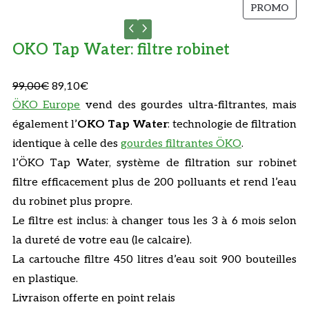
P
PROMO
R
O
OKO Tap Water: filtre robinet
D
U
L
L
99,00
€
89,10
€
I
T
e
e
ÖKO Europe
vend des gourdes ultra-filtrantes, mais
E
p
p
également l’
OKO Tap Water
: technologie de filtration
N
r
r
identique à celle des
gourdes filtrantes ÖKO
.
P
i
i
l’ÖKO Tap Water, système de filtration sur robinet
R
x
x
filtre efficacement plus de 200 polluants et rend l’eau
O
i
a
M
du robinet plus propre.
O
n
c
Le filtre est inclus: à changer tous les 3 à 6 mois selon
T
i
t
la dureté de votre eau (le calcaire).
I
t
u
La cartouche filtre 450 litres d’eau soit 900 bouteilles
O
i
e
N
en plastique.
a
l
Livraison offerte en point relais