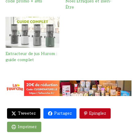
code promo + avis
Noël Éthiques et Bien-
Être
Extracteur de jus Hurom :
guide complet
Tweetez
Partagez
Epinglez
Imprimez