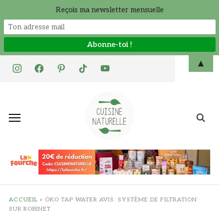
Reçois ma newsletter mensuelle
Skip
▲
instagram
facebook
pinterest
tiktok
youtube
to
content
Search
for:
ACCUEIL
»
ÖKO TAP WATER AVIS: SYSTÈME DE FILTRATION
SUR ROBINET