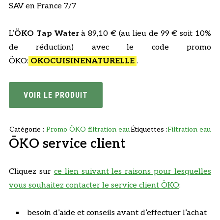
l
e
SAV en France 7/7
é
s
t
t
L’
ÖKO Tap Water
à 89,10 € (au lieu de 99 € soit 10%
a
de réduction) avec le code promo
i
:
ÖKO:
OKOCUISINENATURELLE
.
t
8
9
:
,
VOIR LE PRODUIT
9
1
9
0
Catégorie :
Promo ÖKO filtration eau
Étiquettes :
Filtration eau
,
€
ÖKO service client
0
.
0
Cliquez sur
ce lien suivant les raisons pour lesquelles
€
vous souhaitez contacter le service client ÖKO
:
.
besoin d’aide et conseils avant d’effectuer l’achat