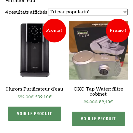
Filtration eau
Trié
4 résultats affichés
par
popularité
Promo !
Promo !
Hurom Purificateur d’eau
OKO Tap Water: filtre
robinet
Le
Le
599,00
€
539,10
€
Le
Le
99,00
€
89,10
€
prix
prix
prix
prix
initial
actuel
VOIR LE PRODUIT
initial
actuel
était :
est :
VOIR LE PRODUIT
était :
est :
599,00€.
539,10€.
99,00€.
89,10€.