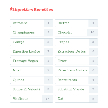
Étiquettes Recettes
Automne
Blettes
4
4
Champignons
Chocolat
5
10
Courge
Crêpes
3
3
Digestion Légère
Extracteur De Jus
7
6
Fromage Vegan
Hiver
5
6
Noël
Pâtes Sans Gluten
7
6
Quinoa
Restaurants
7
4
Soupe Et Velouté
Substitut Viande
3
7
Vitaliseur
Été
17
5