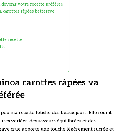
a devenir votre recette préférée
oa carottes râpées betterave
ette recette
tte
uinoa carottes râpées va
éférée
un peu ma recette fétiche des beaux jours. Elle réunit
xtures variées, des saveurs équilibrées et des
terave crue apporte une touche légèrement sucrée et