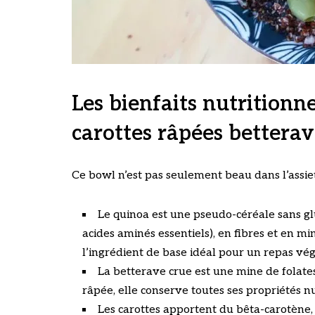
Les bienfaits nutritionn
carottes râpées bettera
Ce bowl n’est pas seulement beau dans l’assiett
Le quinoa est une pseudo-céréale sans glu
acides aminés essentiels), en fibres et en m
l’ingrédient de base idéal pour un repas vég
La betterave crue est une mine de folat
râpée, elle conserve toutes ses propriétés nu
Les carottes apportent du bêta-carotène,