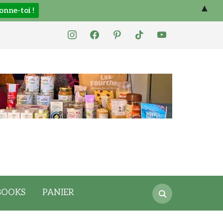
▲
instagram
facebook
pinterest
tiktok
youtube
Search
BOOKS
PANIER
for: