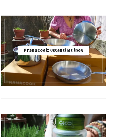
Pranacook: ustensiles inox