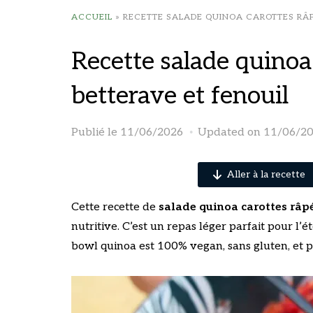
ACCUEIL
»
RECETTE SALADE QUINOA CAROTTES RÂP
Recette salade quinoa
betterave et fenouil
Publié le
11/06/2026
Updated on 11/06/2
Aller à la recette
Cette recette de
salade quinoa carottes râp
nutritive. C’est un repas léger parfait pour l’é
bowl quinoa est 100% vegan, sans gluten, et 