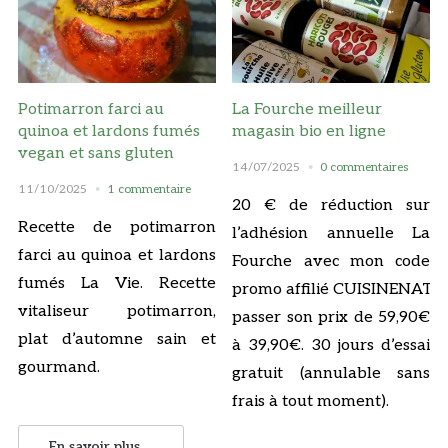
Potimarron farci au
La Fourche meilleur
quinoa et lardons fumés
magasin bio en ligne
vegan et sans gluten
14/07/2025
0 commentaires
11/10/2025
1 commentaire
20 € de réduction sur
Recette de potimarron
l’adhésion annuelle La
farci au quinoa et lardons
Fourche avec mon code
fumés La Vie. Recette
promo affilié CUISINENATU
vitaliseur potimarron,
passer son prix de 59,90€
plat d’automne sain et
à 39,90€. 30 jours d’essai
gourmand.
gratuit (annulable sans
frais à tout moment).
En savoir plus ...