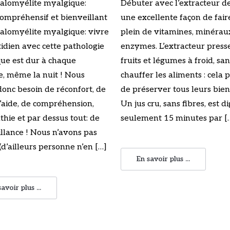
alomyélite myalgique:
Débuter avec l’extracteur de
ompréhensif et bienveillant
une excellente façon de fair
alomyélite myalgique: vivre
plein de vitamines, minérau
idien avec cette pathologie
enzymes. L’extracteur presse
ue est dur à chaque
fruits et légumes à froid, sa
, même la nuit ! Nous
chauffer les aliments : cela
onc besoin de réconfort, de
de préserver tous leurs bienf
d’aide, de compréhension,
Un jus cru, sans fibres, est d
hie et par dessus tout: de
seulement 15 minutes par [
llance ! Nous n’avons pas
(d’ailleurs personne n’en […]
En savoir plus ...
avoir plus ...