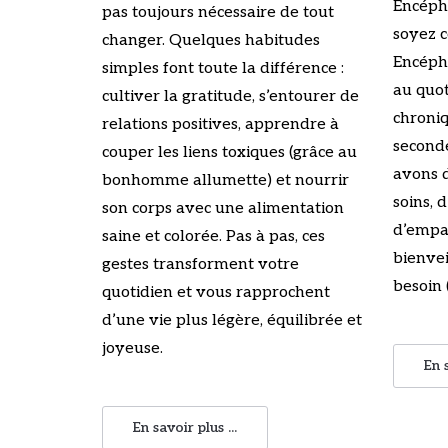
Encéph
pas toujours nécessaire de tout
soyez c
changer. Quelques habitudes
Encéph
simples font toute la différence :
au quot
cultiver la gratitude, s’entourer de
chroniq
relations positives, apprendre à
seconde
couper les liens toxiques (grâce au
avons d
bonhomme allumette) et nourrir
soins, 
son corps avec une alimentation
d’empat
saine et colorée. Pas à pas, ces
bienvei
gestes transforment votre
besoin 
quotidien et vous rapprochent
d’une vie plus légère, équilibrée et
joyeuse.
En s
En savoir plus ...