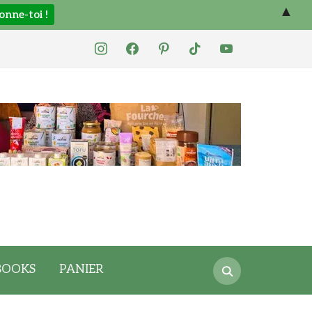
▲
instagram
facebook
pinterest
tiktok
youtube
Search
BOOKS
PANIER
for: