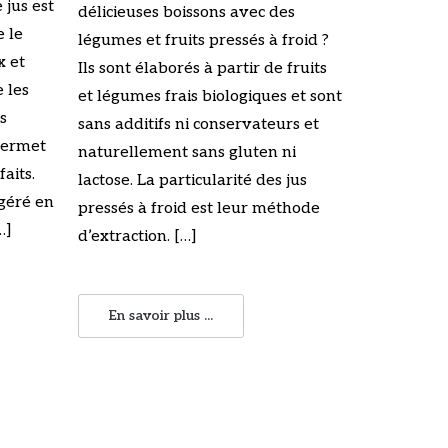
 jus est
délicieuses boissons avec des
e le
légumes et fruits pressés à froid ?
x et
Ils sont élaborés à partir de fruits
 les
et légumes frais biologiques et sont
ns
sans additifs ni conservateurs et
 permet
naturellement sans gluten ni
aits.
lactose. La particularité des jus
igéré en
pressés à froid est leur méthode
…]
d’extraction. […]
En savoir plus ...