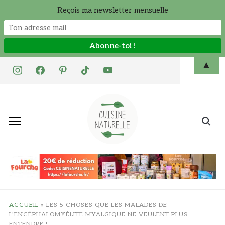
Reçois ma newsletter mensuelle
Skip
▲
instagram
facebook
pinterest
tiktok
youtube
to
content
Search
for:
ACCUEIL
»
LES 5 CHOSES QUE LES MALADES DE
L’ENCÉPHALOMYÉLITE MYALGIQUE NE VEULENT PLUS
ENTENDRE !