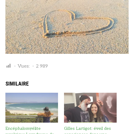
Vues:
2 989
SIMILAIRE
Encéphalomyélite
Gilles Lartigot: éveil des