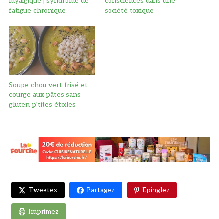
myalgique | syndrome de
consciences dans une
fatigue chronique
société toxique
Soupe chou vert frisé et
courge aux pâtes sans
gluten p’tites étoiles
Tweetez
Partagez
Epinglez
Imprimez