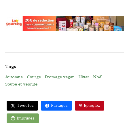
Tags
Automne
Courge
Fromage vegan
Hiver
Noël
Soupe et velouté
Tweetez
Partagez
Epinglez
Imprimez