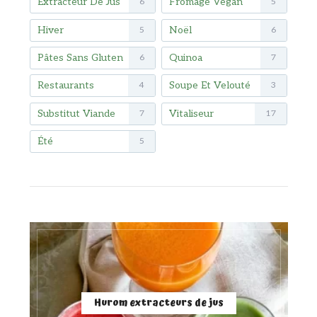
Extracteur De Jus
Fromage Vegan
6
5
Hiver
Noël
5
6
Pâtes Sans Gluten
Quinoa
6
7
Restaurants
Soupe Et Velouté
4
3
Substitut Viande
Vitaliseur
7
17
Été
5
Hurom extracteurs de jus