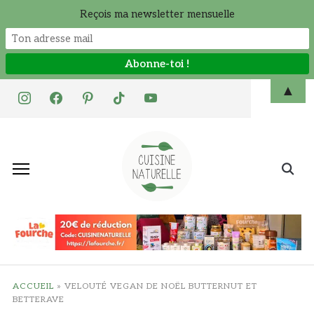
Reçois ma newsletter mensuelle
Skip
▲
instagram
facebook
pinterest
tiktok
youtube
to
content
Search
for:
ACCUEIL
»
VELOUTÉ VEGAN DE NOËL BUTTERNUT ET
BETTERAVE