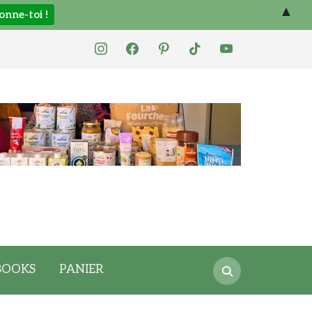
▲
instagram
facebook
pinterest
tiktok
youtube
Search
BOOKS
PANIER
for: