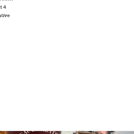
t 4
ative