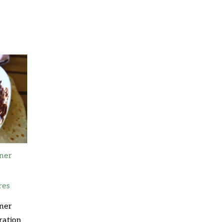
iner
res
iner
ration