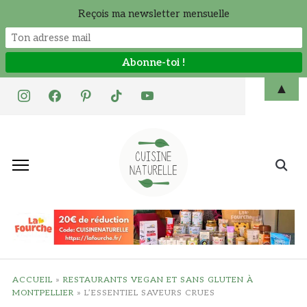
Reçois ma newsletter mensuelle
Skip
▲
instagram
facebook
pinterest
tiktok
youtube
to
content
Search
for:
ACCUEIL
»
RESTAURANTS VEGAN ET SANS GLUTEN À
MONTPELLIER
»
L’ESSENTIEL SAVEURS CRUES