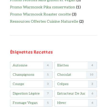
Promo recettes sans gluten et vegan
(5)
Promo Warmcook Pika conservation
(1)
Promo Warmcook Roaster cocotte
(3)
Ressources Offertes Cuisine Naturelle
(2)
Étiquettes Recettes
Automne
Blettes
4
4
Champignons
Chocolat
5
10
Courge
Crêpes
3
3
Digestion Légère
Extracteur De Jus
7
6
Fromage Vegan
Hiver
5
6