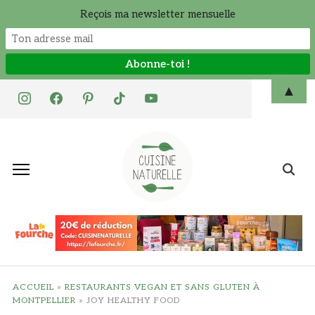
Reçois ma newsletter mensuelle
Skip
▲
instagram
facebook
pinterest
tiktok
youtube
to
content
Search
for:
ACCUEIL
»
RESTAURANTS VEGAN ET SANS GLUTEN À
MONTPELLIER
»
JOY HEALTHY FOOD