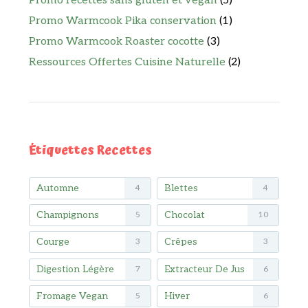
Promo recettes sans gluten et vegan
(5)
Promo Warmcook Pika conservation
(1)
Promo Warmcook Roaster cocotte
(3)
Ressources Offertes Cuisine Naturelle
(2)
Étiquettes Recettes
Automne
Blettes
4
4
Champignons
Chocolat
5
10
Courge
Crêpes
3
3
Digestion Légère
Extracteur De Jus
7
6
Fromage Vegan
Hiver
5
6