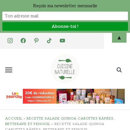
Reçois ma newsletter mensuelle
Skip
▲
instagram
facebook
pinterest
tiktok
youtube
to
content
Search
for:
ACCUEIL
»
RECETTE SALADE QUINOA CAROTTES RÂPÉES,
BETTERAVE ET FENOUIL
»
RECETTE SALADE QUINOA
CAROTTES RÂPÉES, BETTERAVE ET FENOUIL