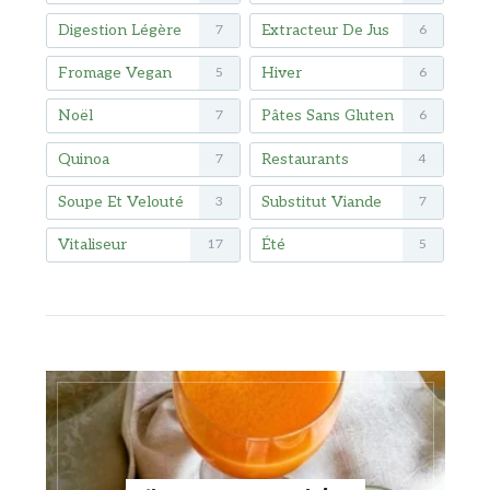
Digestion Légère
Extracteur De Jus
7
6
Fromage Vegan
Hiver
5
6
Noël
Pâtes Sans Gluten
7
6
Quinoa
Restaurants
7
4
Soupe Et Velouté
Substitut Viande
3
7
Vitaliseur
Été
17
5