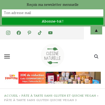
Reçois ma newsletter mensuelle
Skip
▲
instagram
facebook
pinterest
tiktok
youtube
to
content
Search
for:
ACCUEIL
»
PÂTE À TARTE SANS GLUTEN ET QUICHE VEGAN
»
PÂTE À TARTE SANS GLUTEN QUICHE VEGAN 3