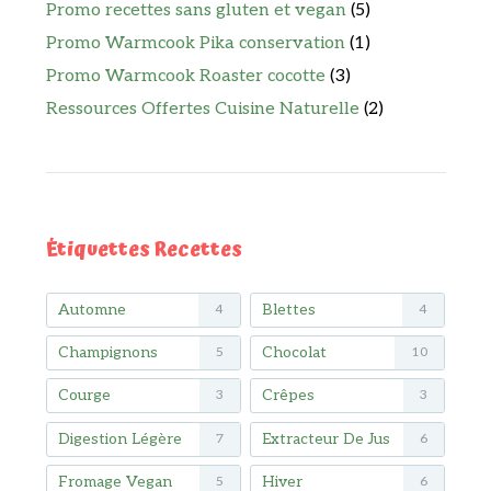
Promo recettes sans gluten et vegan
(5)
Promo Warmcook Pika conservation
(1)
Promo Warmcook Roaster cocotte
(3)
Ressources Offertes Cuisine Naturelle
(2)
Étiquettes Recettes
Automne
Blettes
4
4
Champignons
Chocolat
5
10
Courge
Crêpes
3
3
Digestion Légère
Extracteur De Jus
7
6
Fromage Vegan
Hiver
5
6