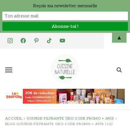
Reçois ma newsletter mensuelle
Skip
▲
instagram
facebook
pinterest
tiktok
youtube
to
content
Search
for:
ACCUEIL
»
GOURDE FILTRANTE ÖKO CODE PROMO + AVIS
»
BLOG GOURDE FILTRANTE OKO CODE PROMO + AVIS (12)