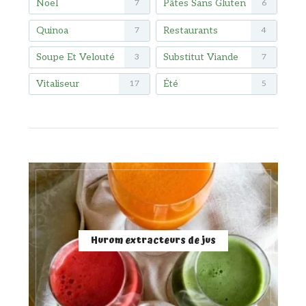
Noël
Pâtes Sans Gluten
7
6
Quinoa
Restaurants
7
4
Soupe Et Velouté
Substitut Viande
3
7
Vitaliseur
Été
17
5
Hurom extracteurs de jus