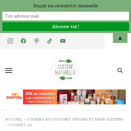
Reçois ma newsletter mensuelle
Skip
▲
instagram
facebook
pinterest
tiktok
youtube
to
content
Search
for:
ACCUEIL
»
COOKIES AU SOUCHET {VEGAN ET SANS GLUTEN}
»
COOKIES 16