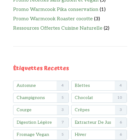
Promo recettes sans gluten et vegan
(5)
Promo Warmcook Pika conservation
(1)
Promo Warmcook Roaster cocotte
(3)
Ressources Offertes Cuisine Naturelle
(2)
Étiquettes Recettes
Automne
Blettes
4
4
Champignons
Chocolat
5
10
Courge
Crêpes
3
3
Digestion Légère
Extracteur De Jus
7
6
Fromage Vegan
Hiver
5
6