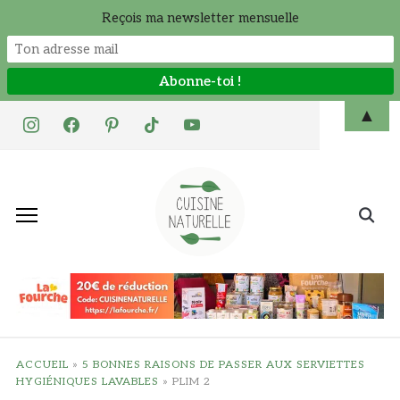
Reçois ma newsletter mensuelle
Skip
▲
instagram
facebook
pinterest
tiktok
youtube
to
content
Search
for:
ACCUEIL
»
5 BONNES RAISONS DE PASSER AUX SERVIETTES
HYGIÉNIQUES LAVABLES
»
PLIM 2