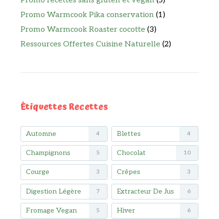
Promo recettes sans gluten et vegan
(5)
Promo Warmcook Pika conservation
(1)
Promo Warmcook Roaster cocotte
(3)
Ressources Offertes Cuisine Naturelle
(2)
Étiquettes Recettes
Automne
Blettes
4
4
Champignons
Chocolat
5
10
Courge
Crêpes
3
3
Digestion Légère
Extracteur De Jus
7
6
Fromage Vegan
Hiver
5
6