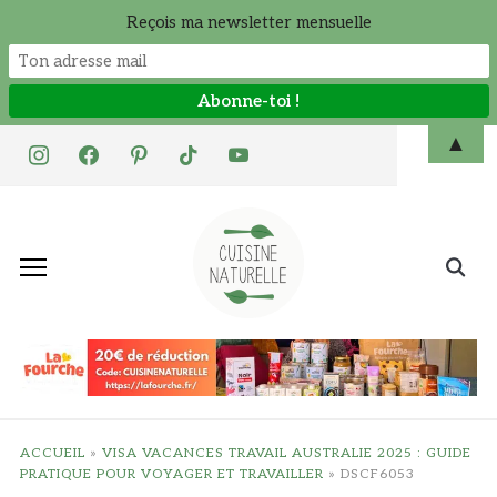
Reçois ma newsletter mensuelle
Skip
▲
instagram
facebook
pinterest
tiktok
youtube
to
content
Search
for:
ACCUEIL
»
VISA VACANCES TRAVAIL AUSTRALIE 2025 : GUIDE
PRATIQUE POUR VOYAGER ET TRAVAILLER
»
DSCF6053