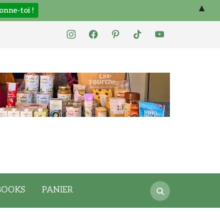
▲
instagram
facebook
pinterest
tiktok
youtube
Search
BOOKS
PANIER
for: