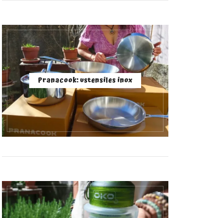
Pranacook: ustensiles inox