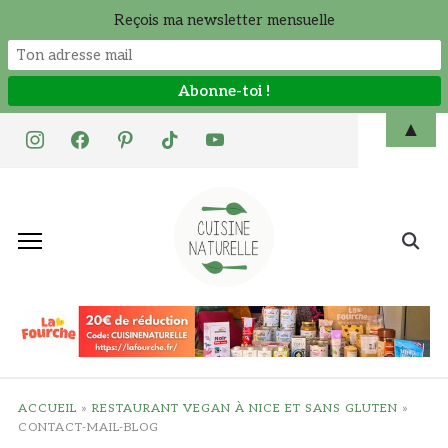
Reçois ma newsletter mensuelle
Skip
▲
instagram
facebook
pinterest
tiktok
youtube
to
content
Search
for:
ACCUEIL
»
RESTAURANT VEGAN À NICE ET SANS GLUTEN
»
CONTACT-MAIL-BLOG