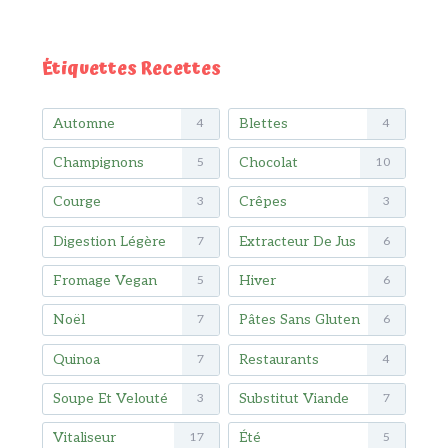
Étiquettes Recettes
Automne
Blettes
4
4
Champignons
Chocolat
5
10
Courge
Crêpes
3
3
Digestion Légère
Extracteur De Jus
7
6
Fromage Vegan
Hiver
5
6
Noël
Pâtes Sans Gluten
7
6
Quinoa
Restaurants
7
4
Soupe Et Velouté
Substitut Viande
3
7
Vitaliseur
Été
17
5