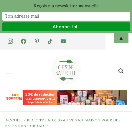
Reçois ma newsletter mensuelle
Skip
▲
instagram
facebook
pinterest
tiktok
youtube
to
content
Search
for:
ACCUEIL
»
RECETTE FAUX GRAS VEGAN MAISON POUR DES
FÊTES SANS CRUAUTÉ