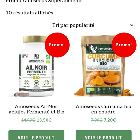
Promo Amoseeds Superaliments
Trié
10 résultats affichés
par
popularité
Promo !
Promo !
Amoseeds Ail Noir
Amoseeds Curcuma bio
gélules Fermenté et Bio
en poudre
Le
Le
Le
Le
14,99
€
13,50
€
7,99
€
7,20
€
prix
prix
prix
prix
initial
actuel
initial
actuel
VOIR LE PRODUIT
VOIR LE PRODUIT
était :
est :
était :
est :