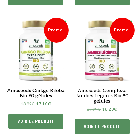
14,99€.
13,50€.
7,99€.
7,20€.
Promo !
Promo !
Amoseeds Ginkgo Biloba
Amoseeds Complexe
Bio 90 gélules
Jambes Légères Bio 90
gélules
Le
Le
18,99
€
17,10
€
Le
Le
17,99
€
16,20
€
prix
prix
prix
prix
initial
actuel
VOIR LE PRODUIT
initial
actuel
était :
est :
VOIR LE PRODUIT
était :
est :
18,99€.
17,10€.
17,99€.
16,20€.