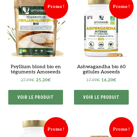
Promo !
Promo !
Psyllium blond bio en
Ashwagandha bio 60
téguments Amoseeds
gélules Aoseeds
Le
Le
Le
Le
27,99
€
25,20
€
17,99
€
16,20
€
prix
prix
prix
prix
initial
actuel
initial
actuel
VOIR LE PRODUIT
VOIR LE PRODUIT
était :
est :
était :
est :
27,99€.
25,20€.
17,99€.
16,20€.
Promo !
Promo !