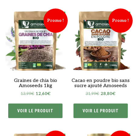
Promo !
Promo !
Graines de chia bio
Cacao en poudre bio sans
Amoseeds 1kg
sucre ajouté Amoseeds
Le
Le
Le
Le
13,99
€
12,60
€
31,99
€
28,80
€
prix
prix
prix
prix
initial
actuel
initial
actuel
VOIR LE PRODUIT
VOIR LE PRODUIT
était :
est :
était :
est :
13,99€.
12,60€.
31,99€.
28,80€.