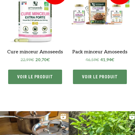
Cure minceur Amoseeds
Pack minceur Amoseeds
Le
Le
Le
Le
22,99
€
20,70
€
46,59
€
41,94
€
prix
prix
prix
prix
initial
actuel
initial
actuel
VOIR LE PRODUIT
VOIR LE PRODUIT
était :
est :
était :
est :
22,99€.
20,70€.
46,59€.
41,94€.