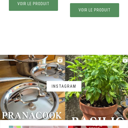
prix
prix
initial
actuel
VOIR LE PRODUIT
initial
actuel
était :
est :
VOIR LE PRODUIT
était :
est :
17,99€.
16,20€.
17,99€.
12,96€.
INSTAGRAM