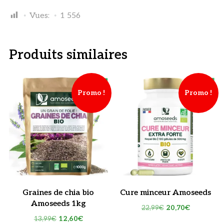
Vues:
1 556
Produits similaires
Promo !
Promo !
Graines de chia bio
Cure minceur Amoseeds
Amoseeds 1kg
Le
Le
22,99
€
20,70
€
Le
Le
13,99
€
12,60
€
prix
prix