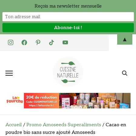
Reçois ma newsletter mensuelle
Skip
▲
instagram
facebook
pinterest
tiktok
youtube
to
content
Search
for:
Accueil
/
Promo Amoseeds Superaliments
/ Cacao en
poudre bio sans sucre ajouté Amoseeds