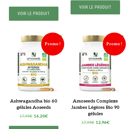
prix
prix
initial
actuel
VOIR LE PRODUIT
initial
actuel
était :
est :
VOIR LE PRODUIT
était :
est :
22,99€.
20,70€.
13,99€.
12,60€.
Promo !
Promo !
Ashwagandha bio 60
Amoseeds Complexe
gélules Aoseeds
Jambes Légères Bio 90
gélules
Le
Le
17,99
€
16,20
€
Le
Le
prix
prix
17,99
€
12,96
€