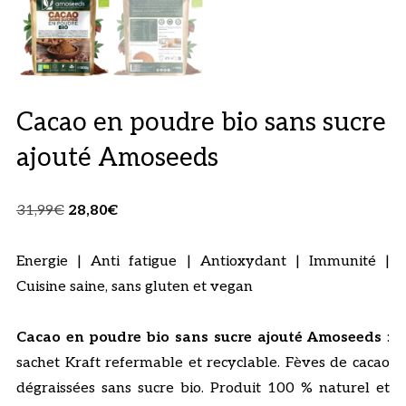
Cacao en poudre bio sans sucre
ajouté Amoseeds
Le
Le
31,99
€
28,80
€
prix
prix
initial
actuel
Energie | Anti fatigue | Antioxydant | Immunité |
était :
est :
Cuisine saine, sans gluten et vegan
31,99€.
28,80€.
Cacao en poudre bio sans sucre ajouté Amoseeds
:
sachet Kraft refermable et recyclable. Fèves de cacao
dégraissées sans sucre bio. Produit 100 % naturel et