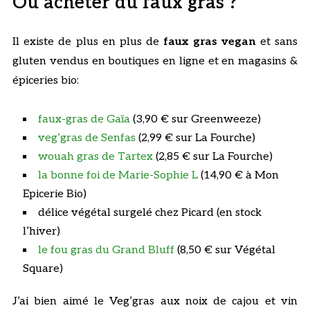
Où acheter du faux gras ?
Il existe de plus en plus de
faux gras vegan
et sans
gluten vendus en boutiques en ligne et en magasins &
épiceries bio:
faux-gras de Ga
ï
a
(3,90 € sur Greenweeze)
veg’gras de Senfas
(2,99 € sur La Fourche)
wouah gras de Tartex
(2,85 € sur La Fourche)
la bonne foi de Marie-Sophie L
(14,90 € à Mon
Epicerie Bio)
délice végétal surgelé chez Picard (en stock
l’hiver)
le fou gras du Grand Bluff
(8,50 € sur Végétal
Square)
J’ai bien aimé le Veg’gras aux noix de cajou et vin