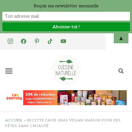
Reçois ma newsletter mensuelle
Skip
▲
instagram
facebook
pinterest
tiktok
youtube
to
content
Search
for:
ACCUEIL
»
RECETTE FAUX GRAS VEGAN MAISON POUR DES
FÊTES SANS CRUAUTÉ