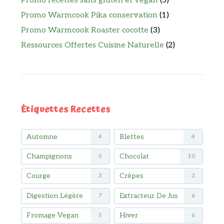
Promo recettes sans gluten et vegan
(5)
Promo Warmcook Pika conservation
(1)
Promo Warmcook Roaster cocotte
(3)
Ressources Offertes Cuisine Naturelle
(2)
Étiquettes Recettes
Automne
Blettes
4
4
Champignons
Chocolat
5
10
Courge
Crêpes
3
3
Digestion Légère
Extracteur De Jus
7
6
Fromage Vegan
Hiver
5
6