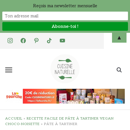
Reçois ma newsletter mensuelle
Skip
▲
instagram
facebook
pinterest
tiktok
youtube
to
content
Search
for:
ACCUEIL
»
RECETTE FACILE DE PÂTE À TARTINER VEGAN
CHOCO-NOISETTE
»
PÂTE À TARTINER