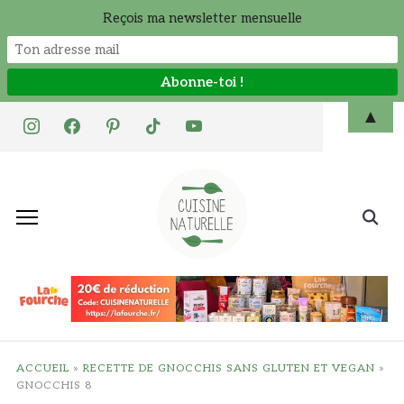
Reçois ma newsletter mensuelle
Skip
▲
instagram
facebook
pinterest
tiktok
youtube
to
content
Search
for:
ACCUEIL
»
RECETTE DE GNOCCHIS SANS GLUTEN ET VEGAN
»
GNOCCHIS 8