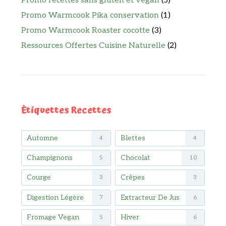
Promo recettes sans gluten et vegan
(5)
Promo Warmcook Pika conservation
(1)
Promo Warmcook Roaster cocotte
(3)
Ressources Offertes Cuisine Naturelle
(2)
Étiquettes Recettes
Automne
Blettes
4
4
Champignons
Chocolat
5
10
Courge
Crêpes
3
3
Digestion Légère
Extracteur De Jus
7
6
Fromage Vegan
Hiver
5
6