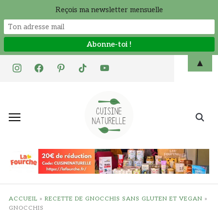
Reçois ma newsletter mensuelle
Skip
▲
instagram
facebook
pinterest
tiktok
youtube
to
content
Search
for:
ACCUEIL
»
RECETTE DE GNOCCHIS SANS GLUTEN ET VEGAN
»
GNOCCHIS