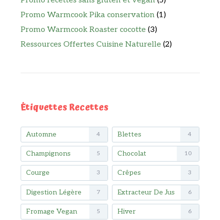
Promo recettes sans gluten et vegan
(5)
Promo Warmcook Pika conservation
(1)
Promo Warmcook Roaster cocotte
(3)
Ressources Offertes Cuisine Naturelle
(2)
Étiquettes Recettes
Automne
Blettes
4
4
Champignons
Chocolat
5
10
Courge
Crêpes
3
3
Digestion Légère
Extracteur De Jus
7
6
Fromage Vegan
Hiver
5
6