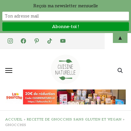
Reçois ma newsletter mensuelle
Skip
▲
instagram
facebook
pinterest
tiktok
youtube
to
content
Search
for:
ACCUEIL
»
RECETTE DE GNOCCHIS SANS GLUTEN ET VEGAN
»
GNOCCHIS