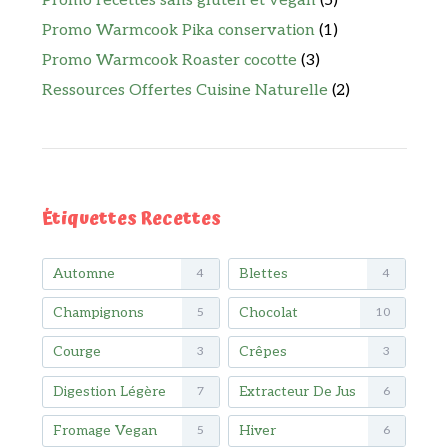
Promo recettes sans gluten et vegan
(5)
Promo Warmcook Pika conservation
(1)
Promo Warmcook Roaster cocotte
(3)
Ressources Offertes Cuisine Naturelle
(2)
Étiquettes Recettes
Automne
Blettes
4
4
Champignons
Chocolat
5
10
Courge
Crêpes
3
3
Digestion Légère
Extracteur De Jus
7
6
Fromage Vegan
Hiver
5
6