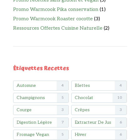
Promo recettes sans gluten et vegan
(5)
Promo Warmcook Pika conservation
(1)
Promo Warmcook Roaster cocotte
(3)
Ressources Offertes Cuisine Naturelle
(2)
Étiquettes Recettes
Automne
Blettes
4
4
Champignons
Chocolat
5
10
Courge
Crêpes
3
3
Digestion Légère
Extracteur De Jus
7
6
Fromage Vegan
Hiver
5
6