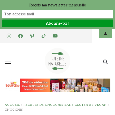
Reçois ma newsletter mensuelle
Skip
▲
instagram
facebook
pinterest
tiktok
youtube
to
content
Search
for:
ACCUEIL
»
RECETTE DE GNOCCHIS SANS GLUTEN ET VEGAN
»
GNOCCHIS