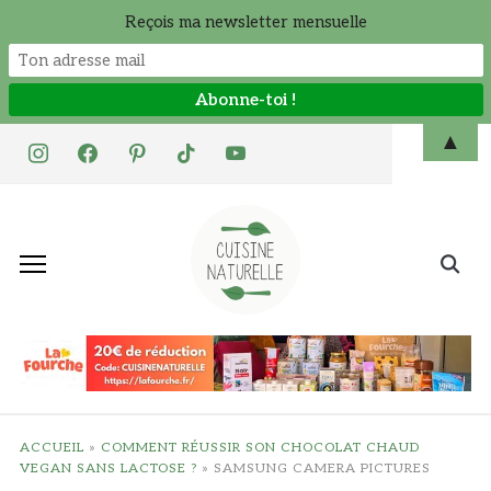
Reçois ma newsletter mensuelle
Skip
▲
instagram
facebook
pinterest
tiktok
youtube
to
content
Search
for:
ACCUEIL
»
COMMENT RÉUSSIR SON CHOCOLAT CHAUD
VEGAN SANS LACTOSE ?
»
SAMSUNG CAMERA PICTURES