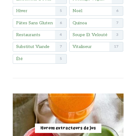
Hiver
Noël
5
6
Pâtes Sans Gluten
Quinoa
6
7
Restaurants
Soupe Et Velouté
4
3
Substitut Viande
Vitaliseur
7
17
Été
5
Hurom extracteurs de jus