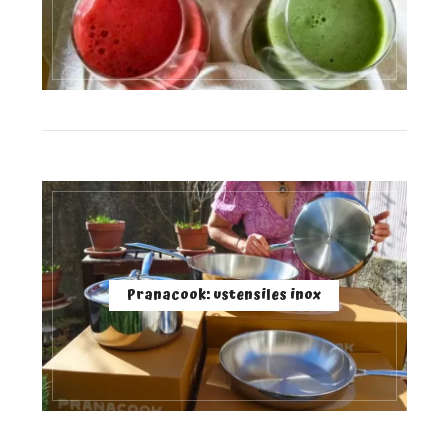
Pranacook: ustensiles inox