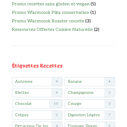
Promo recettes sans gluten et vegan
(5)
Promo Warmcook Pika conservation
(1)
Promo Warmcook Roaster cocotte
(3)
Ressources Offertes Cuisine Naturelle
(2)
Étiquettes Recettes
Automne
Banane
4
4
Blettes
Champignons
4
5
Chocolat
Courge
10
3
Crêpes
Digestion Légère
3
7
Extracteur De Jus
Fromage Vegan
6
5