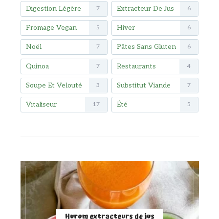
Digestion Légère
Extracteur De Jus
7
6
Fromage Vegan
Hiver
5
6
Noël
Pâtes Sans Gluten
7
6
Quinoa
Restaurants
7
4
Soupe Et Velouté
Substitut Viande
3
7
Vitaliseur
Été
17
5
Hurom extracteurs de jus