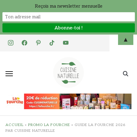
Reçois ma newsletter mensuelle
Skip
▲
instagram
facebook
pinterest
tiktok
youtube
to
content
Search
for:
ACCUEIL
»
PROMO LA FOURCHE
»
GUIDE LA FOURCHE 2026
PAR CUISINE NATURELLE