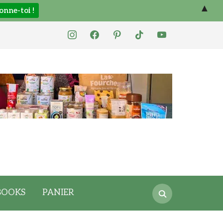
▲
instagram
facebook
pinterest
tiktok
youtube
Search
BOOKS
PANIER
for: