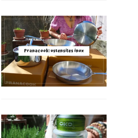
Pranacook: ustensiles inox