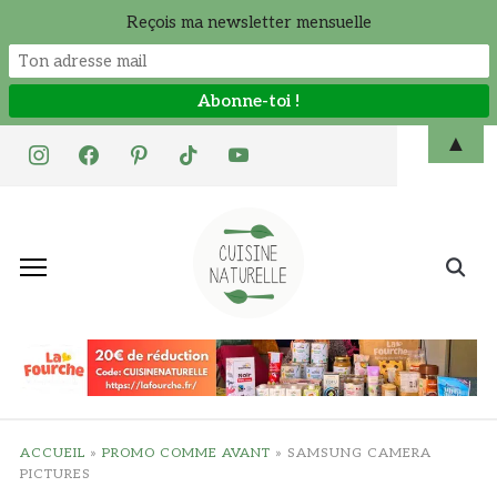
Reçois ma newsletter mensuelle
Skip
▲
instagram
facebook
pinterest
tiktok
youtube
to
content
Search
for:
ACCUEIL
»
PROMO COMME AVANT
»
SAMSUNG CAMERA
PICTURES