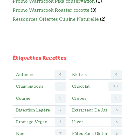
Promo Warmcook Pika conservation
(1)
Promo Warmcook Roaster cocotte
(3)
Ressources Offertes Cuisine Naturelle
(2)
Étiquettes Recettes
Automne
Blettes
4
4
Champignons
Chocolat
5
10
Courge
Crêpes
3
3
Digestion Légère
Extracteur De Jus
7
6
Fromage Vegan
Hiver
5
6
Noël
Pâtes Sans Gluten
7
6