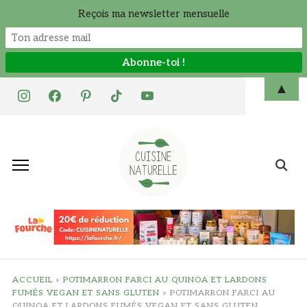
Reçois ma newsletter mensuelle
Skip
▲
instagram
facebook
pinterest
tiktok
youtube
to
content
Search
for:
ACCUEIL
»
POTIMARRON FARCI AU QUINOA ET LARDONS
FUMÉS VEGAN ET SANS GLUTEN
»
POTIMARRON FARCI AU
QUINOA ET LARDONS FUMÉS VEGAN ET SANS GLUTEN