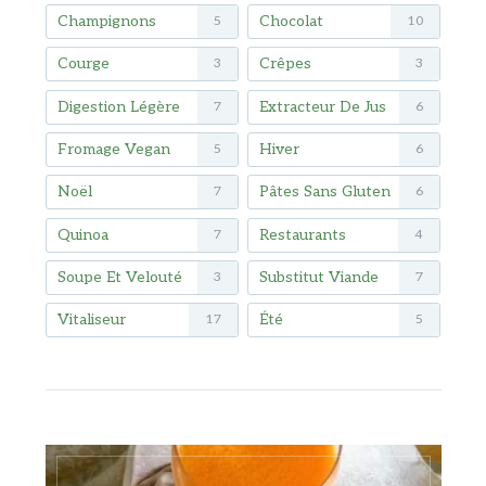
Champignons
Chocolat
5
10
Courge
Crêpes
3
3
Digestion Légère
Extracteur De Jus
7
6
Fromage Vegan
Hiver
5
6
Noël
Pâtes Sans Gluten
7
6
Quinoa
Restaurants
7
4
Soupe Et Velouté
Substitut Viande
3
7
Vitaliseur
Été
17
5