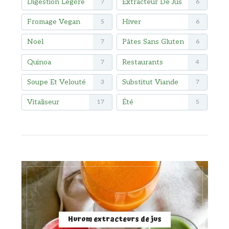
Digestion Légère
Extracteur De Jus
7
6
Fromage Vegan
Hiver
5
6
Noël
Pâtes Sans Gluten
7
6
Quinoa
Restaurants
7
4
Soupe Et Velouté
Substitut Viande
3
7
Vitaliseur
Été
17
5
Hurom extracteurs de jus