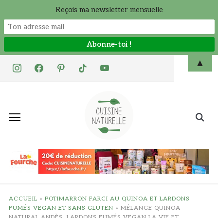
Reçois ma newsletter mensuelle
Skip
▲
instagram
facebook
pinterest
tiktok
youtube
to
content
Search
for:
ACCUEIL
»
POTIMARRON FARCI AU QUINOA ET LARDONS
FUMÉS VEGAN ET SANS GLUTEN
»
MÉLANGE QUINOA
NATURAL ANDÈS, LARDONS FUMÉS VEGAN LA VIE ET