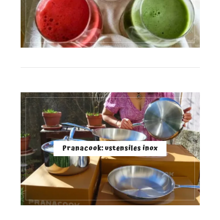
Pranacook: ustensiles inox