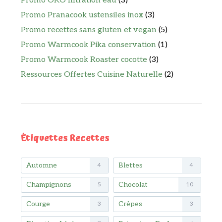
Promo ÖKO filtration eau
(3)
Promo Pranacook ustensiles inox
(3)
Promo recettes sans gluten et vegan
(5)
Promo Warmcook Pika conservation
(1)
Promo Warmcook Roaster cocotte
(3)
Ressources Offertes Cuisine Naturelle
(2)
Étiquettes Recettes
Automne
Blettes
4
4
Champignons
Chocolat
5
10
Courge
Crêpes
3
3