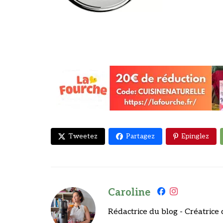
Tweetez
Partagez
Epinglez
Caroline
Rédactrice du blog - Créatrice 