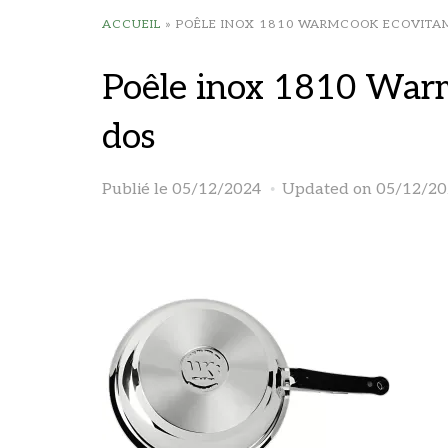
ACCUEIL
»
POÊLE INOX 1810 WARMCOOK ECOVITA
Poêle inox 1810 War
dos
Publié le
05/12/2024
Updated on 05/12/20