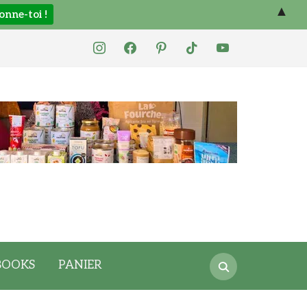
▲
instagram
facebook
pinterest
tiktok
youtube
Search
BOOKS
PANIER
for: