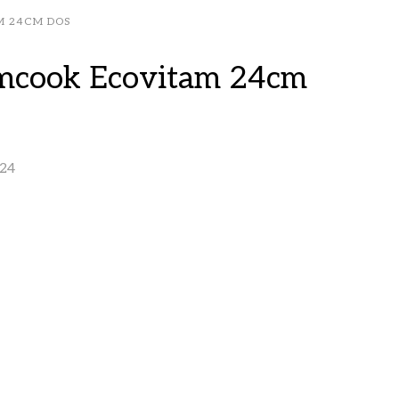
M 24CM DOS
mcook Ecovitam 24cm
24