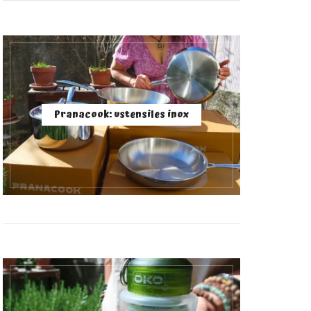
Pranacook: ustensiles inox