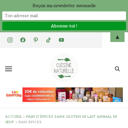
Reçois ma newsletter mensuelle
Skip
▲
instagram
facebook
pinterest
tiktok
youtube
to
content
Search
for:
ACCUEIL
»
PAIN D’ÉPICES SANS GLUTEN NI LAIT ANIMAL NI
ŒUF
»
PAIN ÉPICES