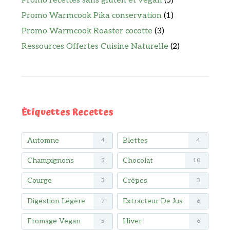
Promo recettes sans gluten et vegan
(5)
Promo Warmcook Pika conservation
(1)
Promo Warmcook Roaster cocotte
(3)
Ressources Offertes Cuisine Naturelle
(2)
Étiquettes Recettes
Automne
Blettes
4
4
Champignons
Chocolat
5
10
Courge
Crêpes
3
3
Digestion Légère
Extracteur De Jus
7
6
Fromage Vegan
Hiver
5
6