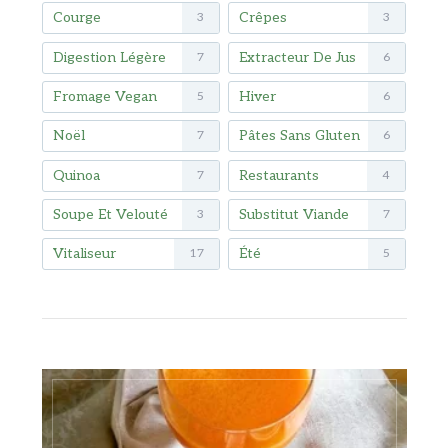
Courge
Crêpes
3
3
Digestion Légère
Extracteur De Jus
7
6
Fromage Vegan
Hiver
5
6
Noël
Pâtes Sans Gluten
7
6
Quinoa
Restaurants
7
4
Soupe Et Velouté
Substitut Viande
3
7
Vitaliseur
Été
17
5