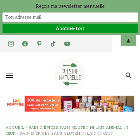
Reçois ma newsletter mensuelle
Skip
▲
instagram
facebook
pinterest
tiktok
youtube
to
content
Search
for:
ACCUEIL
»
PAIN D’ÉPICES SANS GLUTEN NI LAIT ANIMAL NI
ŒUF
»
PAIN D’ÉPICES SANS GLUTEN NI LAIT NI ŒUF