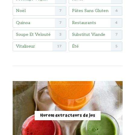
Noël
Pâtes Sans Gluten
7
6
Quinoa
Restaurants
7
4
Soupe Et Velouté
Substitut Viande
3
7
Vitaliseur
Été
17
5
Hurom extracteurs de jus