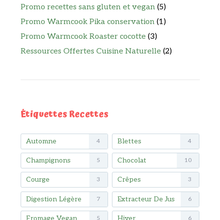
Promo recettes sans gluten et vegan
(5)
Promo Warmcook Pika conservation
(1)
Promo Warmcook Roaster cocotte
(3)
Ressources Offertes Cuisine Naturelle
(2)
Étiquettes Recettes
Automne
Blettes
4
4
Champignons
Chocolat
5
10
Courge
Crêpes
3
3
Digestion Légère
Extracteur De Jus
7
6
Fromage Vegan
Hiver
5
6