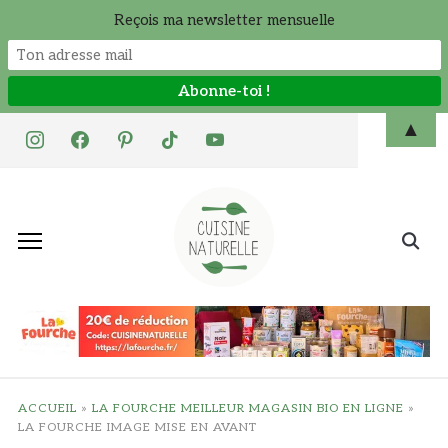
Reçois ma newsletter mensuelle
Skip
▲
instagram
facebook
pinterest
tiktok
youtube
to
content
Search
for:
ACCUEIL
»
LA FOURCHE MEILLEUR MAGASIN BIO EN LIGNE
»
LA FOURCHE IMAGE MISE EN AVANT