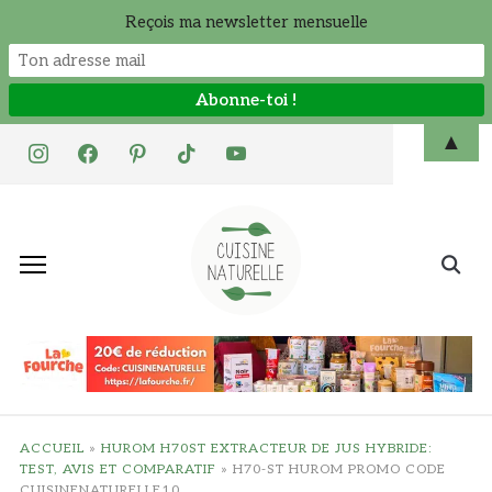
Reçois ma newsletter mensuelle
Skip
▲
instagram
facebook
pinterest
tiktok
youtube
to
content
Search
for:
ACCUEIL
»
HUROM H70ST EXTRACTEUR DE JUS HYBRIDE:
TEST, AVIS ET COMPARATIF
»
H70-ST HUROM PROMO CODE
CUISINENATURELLE10