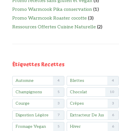
Promo recettes sans gluten et vegan
(5)
Promo Warmcook Pika conservation
(1)
Promo Warmcook Roaster cocotte
(3)
Ressources Offertes Cuisine Naturelle
(2)
Étiquettes Recettes
Automne
Blettes
4
4
Champignons
Chocolat
5
10
Courge
Crêpes
3
3
Digestion Légère
Extracteur De Jus
7
6
Fromage Vegan
Hiver
5
6