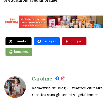
H-AA Hurom avec jus orange
Tweetez
Partagez
Epinglez
Imprimez
Caroline
Rédactrice du blog - Créatrice culinaire
recettes sans gluten et végétaliennes