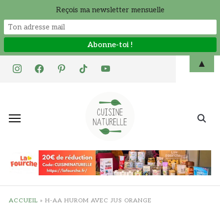
Reçois ma newsletter mensuelle
Skip
▲
instagram
facebook
pinterest
tiktok
youtube
to
content
Search
for:
ACCUEIL
»
H-AA HUROM AVEC JUS ORANGE