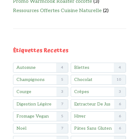
Promo Warmcook Roaster cocotte
(3)
Ressources Offertes Cuisine Naturelle
(2)
Étiquettes Recettes
Automne
Blettes
4
4
Champignons
Chocolat
5
10
Courge
Crêpes
3
3
Digestion Légère
Extracteur De Jus
7
6
Fromage Vegan
Hiver
5
6
Noël
Pâtes Sans Gluten
7
6