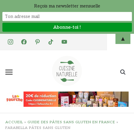
Reçois ma newsletter mensuelle
Skip
▲
instagram
facebook
pinterest
tiktok
youtube
to
content
Search
for:
ACCUEIL
»
GUIDE DES PÂTES SANS GLUTEN EN FRANCE
»
FARABELLA PÂTES SANS GLUTEN