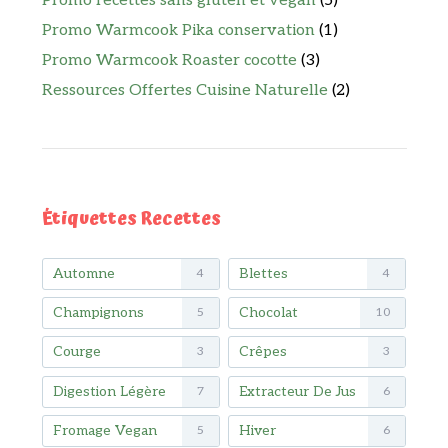
Promo recettes sans gluten et vegan
(5)
Promo Warmcook Pika conservation
(1)
Promo Warmcook Roaster cocotte
(3)
Ressources Offertes Cuisine Naturelle
(2)
Étiquettes Recettes
Automne
Blettes
4
4
Champignons
Chocolat
5
10
Courge
Crêpes
3
3
Digestion Légère
Extracteur De Jus
7
6
Fromage Vegan
Hiver
5
6