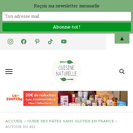
Reçois ma newsletter mensuelle
Skip
▲
instagram
facebook
pinterest
tiktok
youtube
to
content
Search
for:
ACCUEIL
»
GUIDE DES PÂTES SANS GLUTEN EN FRANCE
»
AUTOUR DU RIZ