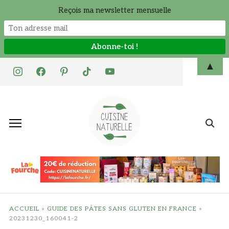
Reçois ma newsletter mensuelle
Skip
▲
instagram
facebook
pinterest
tiktok
youtube
to
content
Search
for:
ACCUEIL
»
GUIDE DES PÂTES SANS GLUTEN EN FRANCE
»
20231230_160041-2