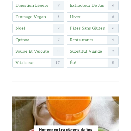
Digestion Légère
Extracteur De Jus
7
6
Fromage Vegan
Hiver
5
6
Noël
Pâtes Sans Gluten
7
6
Quinoa
Restaurants
7
4
Soupe Et Velouté
Substitut Viande
3
7
Vitaliseur
Été
17
5
Hurom extracteurs de jus