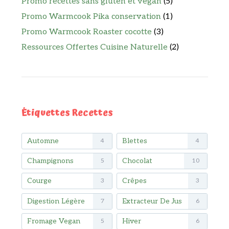
Promo recettes sans gluten et vegan
(5)
Promo Warmcook Pika conservation
(1)
Promo Warmcook Roaster cocotte
(3)
Ressources Offertes Cuisine Naturelle
(2)
Étiquettes Recettes
Automne
Blettes
4
4
Champignons
Chocolat
5
10
Courge
Crêpes
3
3
Digestion Légère
Extracteur De Jus
7
6
Fromage Vegan
Hiver
5
6