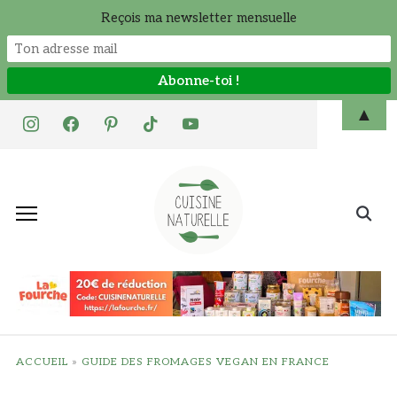
Reçois ma newsletter mensuelle
Skip
▲
instagram
facebook
pinterest
tiktok
youtube
to
content
Search
for:
ACCUEIL
»
GUIDE DES FROMAGES VEGAN EN FRANCE