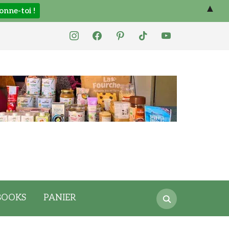
▲
instagram
facebook
pinterest
tiktok
youtube
Search
BOOKS
PANIER
for: