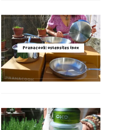
Pranacook: ustensiles inox