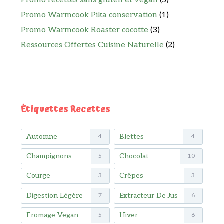
Promo recettes sans gluten et vegan
(5)
Promo Warmcook Pika conservation
(1)
Promo Warmcook Roaster cocotte
(3)
Ressources Offertes Cuisine Naturelle
(2)
Étiquettes Recettes
Automne
Blettes
4
4
Champignons
Chocolat
5
10
Courge
Crêpes
3
3
Digestion Légère
Extracteur De Jus
7
6
Fromage Vegan
Hiver
5
6