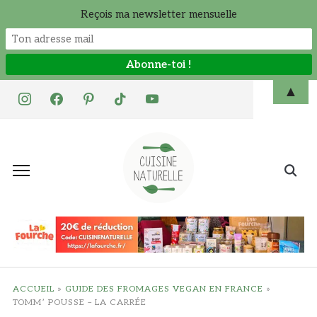
Reçois ma newsletter mensuelle
Skip
▲
instagram
facebook
pinterest
tiktok
youtube
to
content
Search
for:
ACCUEIL
»
GUIDE DES FROMAGES VEGAN EN FRANCE
»
TOMM’ POUSSE – LA CARRÉE